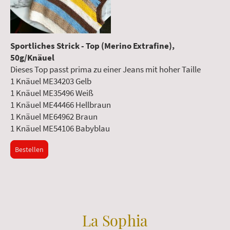
Sportliches Strick - Top (Merino Extrafine),
50g/Knäuel
Dieses Top passt prima zu einer Jeans mit hoher Taille
1 Knäuel ME34203 Gelb
1 Knäuel ME35496 Weiß
1 Knäuel ME44466 Hellbraun
1 Knäuel ME64962 Braun
1 Knäuel ME54106 Babyblau
Bestellen
La Sophia