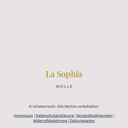
La Sophia
W O L L E
© Urheberrecht. Alle Rechte vorbehalten.
Impressum
|
Datenschutzerklärung
|
Versandbedingungen
|
Widerrufsbelehrung
|
Zahlungsarten