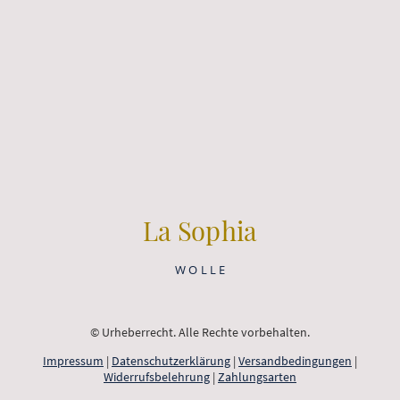
La Sophia
W O L L E
© Urheberrecht. Alle Rechte vorbehalten.
Impressum
|
Datenschutzerklärung
|
Versandbedingungen
|
Widerrufsbelehrung
|
Zahlungsarten